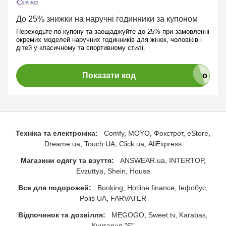
До 25% знижки на наручні годинники за купоном
Переходьте по купону та заощаджуйте до 25% при замовленні
окремих моделей наручних годинників для жінок, чоловіків і
дітей у класичному та спортивному стилі.
Показати код
Техніка та електроніка:
Comfy
MOYO
Фокстрот
eStore
Dreame.ua
Touch UA
Click.ua
AliExpress
Магазини одягу та взуття:
ANSWEAR.ua
INTERTOP
Evzuttya
Shein
House
Все для подорожей:
Booking
Hotline.finance
Інфобус
Polis UA
FARVATER
Відпочинок та дозвілля:
MEGOGO
Sweet.tv
Karabas
Книгарня "Є"