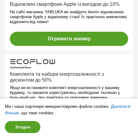
Відновлені смартфони Apple із вигодою до 10%
На сайті магазину YABLUKA ви знайдете безліч відновлених
смартфонів Apple у відмінному стані! Їх практично неможливо
відрізнити від нових!
Отримати знижку
Комплекти та набори енергозалежності з
дисконтом до 50%
Якщо ви встановите комплект енергозалежності у вашому
будинку, то зможете користуватись необхідною технікою у
будь-який час, без прив'язки до можливих вимкнень.
Ми і наші партнери використовуємо файли cookies.
Дізнатися
більше
, що таке cookies.
Отримати знижку
Згоден