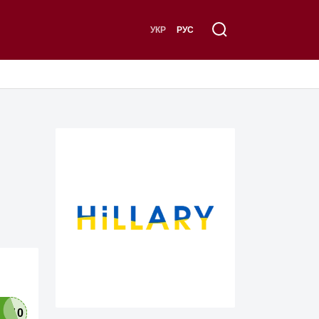
УКР
РУС