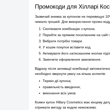
Промокоди для Хілларі Ко
Зазвичай знижка за купоном не перевищує 10%
чимало грошей. Для використання промо-коду в
Скопіювати комбінацію з купона.
Перейти за прямим посиланням на сайт і
Вибрати потрібні товари.
У кошик покупок вставити код.
Активувати його натисканням кнопки під
Закінчити оформлення замовлення.
Відразу після активації комбінації автоматич
необхідно звернути увагу на кілька аспектів:
Термін дії купона;
правильність введення;
виконання всіх умов.
Кожен купон Hillary Cosmetics має кінцеву да
отримати вигоду за кодом неможливо.