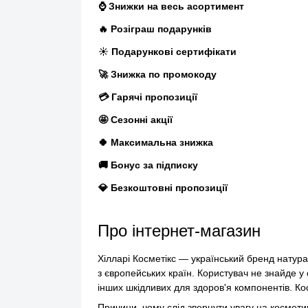
⌚ Знижки на весь асортимент
🔥 Розіграш подарунків
☀️ Подарункові сертифікати
🚀 Знижка по промокоду
💳 Гарячі пропозиції
🤩 Сезонні акції
🍀 Максимальна знижка
🚚 Бонус за підписку
💎 Безкоштовні пропозиції
Про інтернет-магазин
Хілларі Косметікс — український бренд натура
з європейських країн. Користувач не знайде у 
інших шкідливих для здоров'я компонентів. К
Причини, чому слід звернути увагу на космети