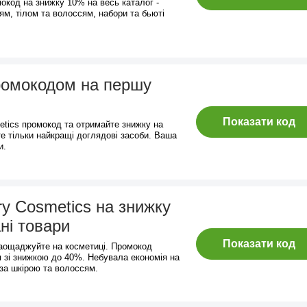
окод на знижку 10% на весь каталог -
ям, тілом та волоссям, набори та бьюті
ромокодом на першу
Показати код
metics промокод та отримайте знижку на
 тільки найкращі доглядові засоби. Ваша
и.
ry Cosmetics на знижку
ні товари
Показати код
заощаджуйте на косметиці. Промокод
 зі знижкою до 40%. Небувала економія на
за шкірою та волоссям.