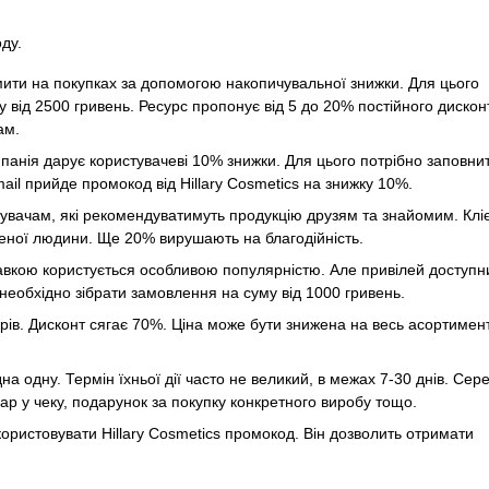
ду.
ити на покупках за допомогою накопичувальної знижки. Для цього
 від 2500 гривень. Ресурс пропонує від 5 до 20% постійного дискон
ам.
панія дарує користувачеві 10% знижки. Для цього потрібно заповни
ail прийде промокод від Hillary Cosmetics на знижку 10%.
увачам, які рекомендуватимуть продукцію друзям та знайомим. Клі
ної людини. Ще 20% вирушають на благодійність.
ставкою користується особливою популярністю. Але привілей доступн
необхідно зібрати замовлення на суму від 1000 гривень.
рів. Дисконт сягає 70%. Ціна може бути знижена на весь асортимент
дна одну. Термін їхньої дії часто не великий, в межах 7-30 днів. Сер
р у чеку, подарунок за покупку конкретного виробу тощо.
ористовувати Hillary Cosmetics промокод. Він дозволить отримати