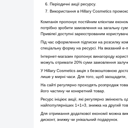
Періодичні акції ресурсу.
Використання в Hillary Cosmetics промоко
Компанія пропонує постійним клієнтам економ
потрібно зробити замовлення на загальну суму
Привілеї доступні зареєстрованим користувач
Під час оформлення підписки на розсилку ком
спеціальну форму на ресурсі. На вказаний e-m
Інтернет-магазин пропонує винагороду корист
можуть отримати 20% суми замовлення залуче
У Hillary Cosmetics акція з безкоштовною до
лише у мирні часи. Для того, щоб заощадити, 
На сайті регулярно проходять розпродаж това
його частину чи конкретний товар.
Ресурс ініціює акції, які регулярно змінюють о
найпопулярніших 1+1=3, знижка на другий това
Для отримання додаткової економії можна вик
дисконт, знижку чи унікальний подарунок.