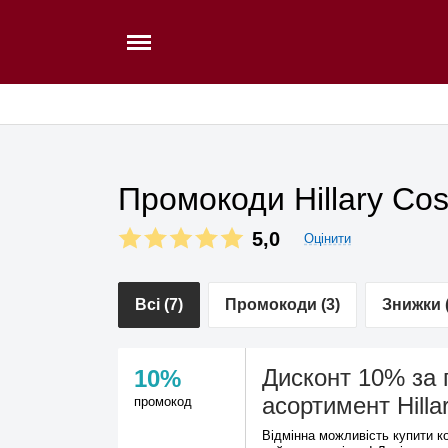
Промокоди Hillary Co
5,0
Оцінити
Всі (7)
Промокоди (3)
Знижки (
Дисконт 10% за 
10%
асортимент Hilla
промокод
Відмінна можливість купити к