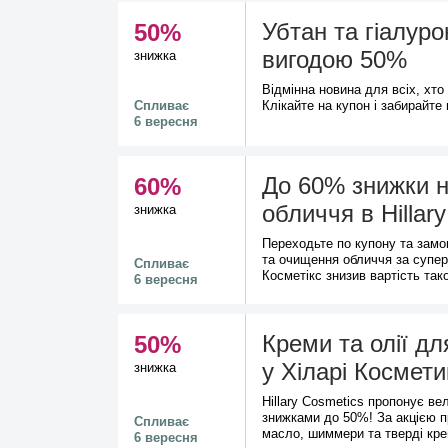
Убтан та гіалуро
50%
вигодою 50%
знижка
Відмінна новина для всіх, хто
Спливає
Клікайте на купон і забирайте
6 вересня
До 60% знижки н
60%
обличчя в Hillar
знижка
Переходьте по купону та замо
та очищення обличчя за супер
Спливає
Косметікс знизив вартість так
6 вересня
Креми та олії дл
50%
у Хіларі Космети
знижка
Hillary Cosmetics пропонує вел
знижками до 50%! За акцією 
Спливає
масло, шиммери та тверді кре
6 вересня