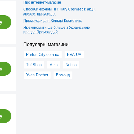
Про інтернет-магазин
Способи економії в Hillary Cosmetics: акції,
знижки, промокоди
Промокоди для Хілларі Косметикс
у
Як економити ще більше з Українською
правда.Промокоди?
Популярні магазини
ParfumCity.com.ua
EVA.UA
TufiShop
Miris
Notino
у
Yves Rocher
Бомонд
у