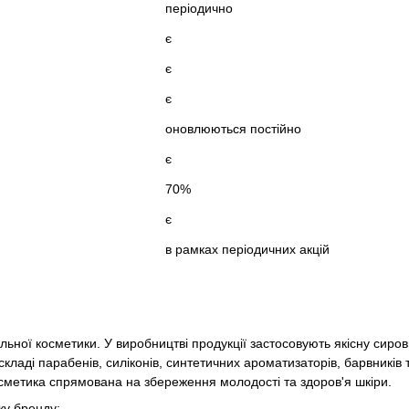
періодично
є
є
є
оновлюються постійно
є
70%
є
в рамках періодичних акцій
льної косметики. У виробництві продукції застосовують якісну сиро
складі парабенів, силіконів, синтетичних ароматизаторів, барвників 
осметика спрямована на збереження молодості та здоров'я шкіри.
ку бренду: