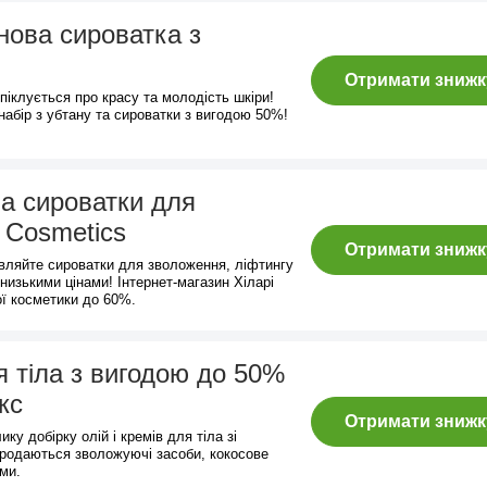
нова сироватка з
Отримати знижк
 піклується про красу та молодість шкіри!
 набір з убтану та сироватки з вигодою 50%!
а сироватки для
y Cosmetics
Отримати знижк
вляйте сироватки для зволоження, ліфтингу
низькими цінами! Інтернет-магазин Хіларі
ої косметики до 60%.
я тіла з вигодою до 50%
кс
Отримати знижк
ику добірку олій і кремів для тіла зі
продаються зволожуючі засоби, кокосове
ми.