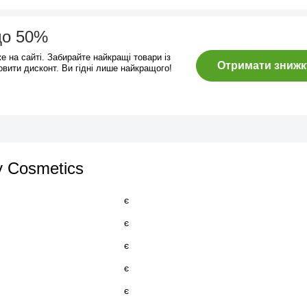
до 50%
же на сайті. Забирайте найкращі товари із
Отримати знижк
овити дисконт. Ви гідні лише найкращого!
y Cosmetics
є
є
є
є
є