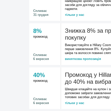
найкращою ціною! Ловіть пром
засоби для догляду за обличч
гаджети.
Спливає
31 грудня
тільки у нас
Знижка 8% за п
8%
покупку
промокод
Використовуйте в Hillary Cos
перше замовлення 8%. Купуйте
шкіра та волосся повинні сяят
Спливає
6 вересня
виняткова пропозиція
Промокод у Hilla
40%
до 40% на вибра
промокод
Швидше клацайте на купон і 
допоможе забрати замовлення
топових засобах для догляду 
Спливає
6 вересня
тільки у нас