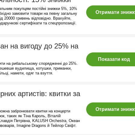
яльним покупцям постійні знижки 5%, 10%
Отримати знижк
бхідно замовити товари на певну загальну
від 20000 гривень відповідно. Врахуйте,
дарункові сертифікати та спецпропозиції.
н на вигоду до 25% на
Показати код
ити на рибальському спорядженні до 25%.
дешевше вудилища, котушки, приманки,
ільці, намети, одяг та взуття.
них артистів: квитки за
Отримати знижк
 можна забронювати квитки на концерти
ок, таких як Тіна Кароль, Віталій
лавдія Петрівна, KALUSH Orchestra, Океан
воварів, Imagine Dragons й Тейлор Свіфт.