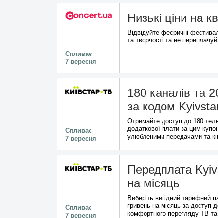
Низькі ціни на к
Відвідуйте феєричні фестивалі
та творчості та не переплачуй
Спливає
7 вересня
180 каналів та 
за кодом Kyivsta
Отримайте доступ до 180 теле
додаткової плати за цим купо
Спливає
улюбленими передачами та кі
7 вересня
Передплата Kyivs
на місяць
Виберіть вигідний тарифний п
гривень на місяць за доступ 
Спливає
комфортного перегляду ТВ та 
7 вересня