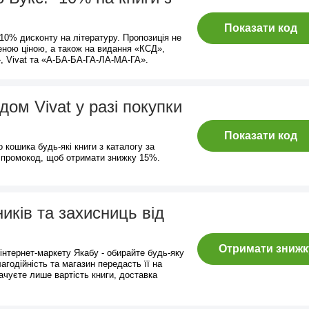
Показати код
0% дисконту на літературу. Пропозиція не
еною ціною, а також на видання «КСД»,
, Vivat та «А-БА-БА-ГА-ЛА-МА-ГА».
ом Vivat у разі покупки
Показати код
о кошика будь-які книги з каталогу за
 промокод, щоб отримати знижку 15%.
иків та захисниць від
Отримати знижк
інтернет-маркету Якабу - обирайте будь-яку
агодійність та магазин передасть її на
ачуєте лише вартість книги, доставка