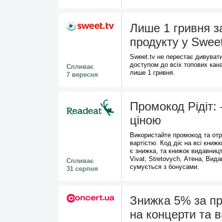
Лише 1 гривня з
продукту у Sweet
Sweet.tv не перестає дивувати
доступом до всіх топових кана
Спливає
лише 1 гривня.
7 вересня
Промокод Рідіт:
ціною
Використайте промокод та отр
вартістю. Код діє на всі книжк
є знижка, та книжок видавни
Vivat, Stretovych, Атена, Вид
Спливає
сумується з бонусами.
31 серпня
Знижка 5% за п
на концерти та 