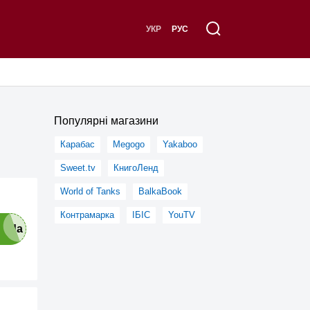
УКР
РУС
Популярні магазини
Карабас
Megogo
Yakaboo
Sweet.tv
КнигоЛенд
World of Tanks
BalkaBook
Контрамарка
ІБІС
YouTV