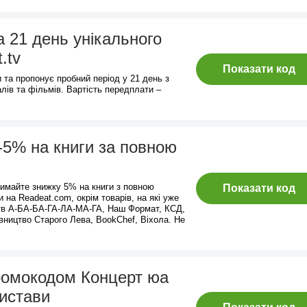
а 21 день унікального
.tv
Показати код
 та пропонує пробний період у 21 день з
лів та фільмів. Вартість передплати –
 -5% на книги за повною
имайте знижку 5% на книги з повною
Показати код
и на Readeat.com, окрім товарів, на які уже
цтв А-БА-БА-ГА-ЛА-МА-ГА, Наш Формат, КСД,
авництво Старого Лева, BookChef, Віхола. Не
ромокодом Концерт юа
вистави