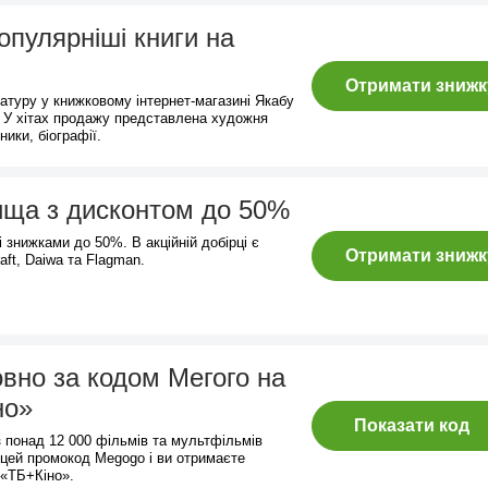
опулярніші книги на
Отримати знижк
атуру у книжковому інтернет-магазині Якабу
. У хітах продажу представлена художня
ники, біографії.
лища з дисконтом до 50%
і знижками до 50%. В акційній добірці є
Отримати знижк
aft, Daiwa та Flagman.
овно за кодом Мегого на
но»
Показати код
з понад 12 000 фільмів та мультфільмів
цей промокод Megogo і ви отримаєте
 «ТБ+Кіно».