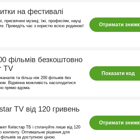
витки на фестивалі
, присвячені музиці, їжі, професіям, науці
Отримати знижк
те. Проведіть час з користю всією родиною!
200 фільмів безкоштовно
r TV
Показати код
каналів та більш ніж 200 фільмів без
ном. Відмінна можливість насолодитися
но прямо вдома.
tar TV від 120 гривень
Отримати знижк
акет Київстар ТБ і сплачуйте лише від 120
до контенту. Оптимальне рішення для
фільмів за доступною ціною.