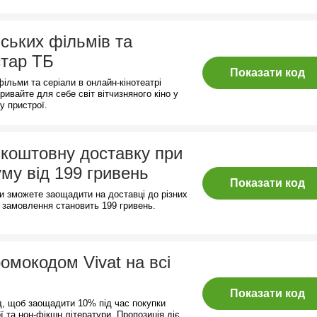
нських фільмів та
стар ТБ
Показати код
фільми та серіали в онлайн-кінотеатрі
ривайте для себе світ вітчизняного кіно у
у пристрої.
коштовну доставку при
уму від 199 гривень
Показати код
и зможете заощадити на доставці до різних
а замовлення становить 199 гривень.
омокодом Vivat на всі
Показати код
д, щоб заощадити 10% під час покупки
ї та нон-фікшн літератури. Пропозиція діє