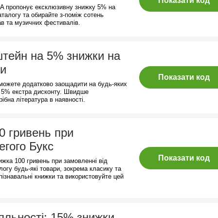
Показати код
UA пропонує ексклюзивну знижку 5% на
аталогу та обирайте з-поміж сотень
тав та музичних фестивалів.
тейн на 5% знижки на
ги
Показати код
можете додатково заощадити на будь-яких
 5% екстра дисконту. Швидше
рібна література в наявності.
0 гривень при
егого Букс
Показати код
ижка 100 гривень при замовленні від
логу будь-які товари, зокрема класику та
 пізнавальні книжки та використовуйте цей
яльності: 15% знижки