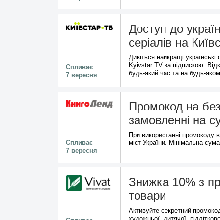
Доступ до украї
серіалів на Київ
Дивіться найкращі українські 
Kyivstar TV за підпискою. Відк
Спливає
будь-який час та на будь-яком
7 вересня
Промокод на без
замовленні на с
При використанні промокоду в
Спливає
міст України. Мінімальна сум
7 вересня
Знижка 10% з пр
товари
Активуйте секретний промоко
художньої, дитячої, підлітково