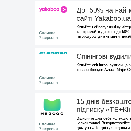
До -50% на найп
сайті Yakaboo.ua
Купуйте найпопулярнішу літер
та отримайте дисконт до 50%
Спливає
література, дитячі книги, посіб
7 вересня
Спінінгові вуди
Купуйте спінінгові вудилища з
товари брендів Azura, Major Cr
Спливає
7 вересня
15 днів безкошт
підписку «ТБ+Кі
Відкрийте для себе колекцію 
безкоштовно! Використовуйте 
Спливає
доступ на 15 днів до підписки
7 вересня