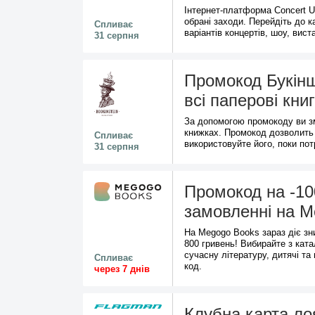
Інтернет-платформа Concert 
обрані заходи. Перейдіть до к
Спливає
варіантів концертів, шоу, вис
31 серпня
Промокод Букінш
всі паперові кни
За допомогою промокоду ви з
книжках. Промокод дозволить
Спливає
використовуйте його, поки пот
31 серпня
Промокод на -10
замовленні на М
На Megogo Books зараз діє зн
800 гривень! Вибирайте з ката
сучасну літературу, дитячі та
Спливає
код.
через 7 днів
Клубна карта ло