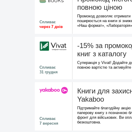
повною ціною
Промокод дозволяє отримати 1
поширюється на книги зі зниж
Спливає
«Наш формат», «Лабораторія»
через 7 днів
-15% за промокод
книг з каталогу
Суперакція у Vivat! Додайте д
Спливає
повною вартістю та активуйте
31 грудня
Книги для захисн
Yakaboo
Підтримайте благодійну акцію 
паперову книгу з позначкою бл
фронт для військових. Ви опл
Спливає
безкоштовна.
7 вересня