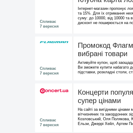
Інтернет-магазин пропонує ло
та 15%. Для їх отримання нео
суму: до 10000, від 10000 та 
Спливає
дисконт не поширюється на по
7 вересня
Промокод Флагма
вибрані товари
Активуйте купон, щоб заощад
Ви зможете купити набагато 
Спливає
підставки, розкладні столи, ст
7 вересня
Концерти популяр
супер цінами
На сайті за вигідними цінами
вітчизняних та закордонних зір
Козловський, Оля Полякова, К
Спливає
Ельзи, Джеррі Хейл, Артем Пи
7 вересня