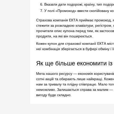
Вказати дати подорожі, країну, тип подоро
У полі «Промокод» ввести скопійовану ко
Страхова компанія ЕКТА приймає промокод, як
стежити за розкладкою клавіатури, регістром,
прочитати опис купона перед тим, як застосов
продукти, на які він поширюється.
Кожен купон для страхової компанії ЕКТА міст
неї комбінація зберігається в буфері обміну і
Як ще більше економити із
Мета нашого ресурсу — економія користувачів
сотні акцій та обирають лише найкращі. Коже
нам за тривалу та плідну співпрацю. Мало тог
неможливо. Залишається справа за малим — як
вигоду буде складно.