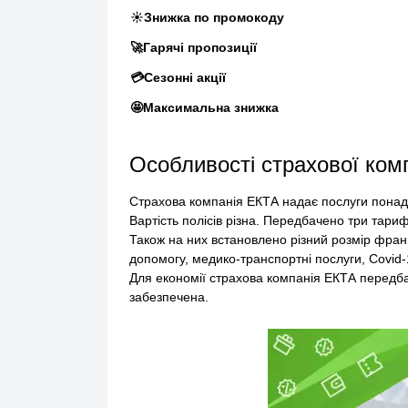
☀️Знижка по промокоду
🚀Гарячі пропозиції
💳Сезонні акції
🤩Максимальна знижка
Особливості страхової комп
Страхова компанія ЕКТА надає послуги понад 
Вартість полісів різна. Передбачено три тари
Також на них встановлено різний розмір фра
допомогу, медико-транспортні послуги, Covid-1
Для економії страхова компанія ЕКТА передбач
забезпечена.