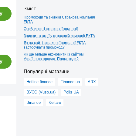
Зміст
у
Промокоди та знижки Страхова компанія
ЕКТА
Особливості страхової компанії
Знижки та акції у страховій компанії ЕКТА
Як на сайті страхової компанії ЕКТА
застосувати промокод?
Як ще більше економити із сайтом
Українська правда. Промокоди?
у
Популярні магазини
Hotline.finance
Finance.ua
ARX
ВУСО (Vuso.ua)
Polis UA
Binance
Keitaro