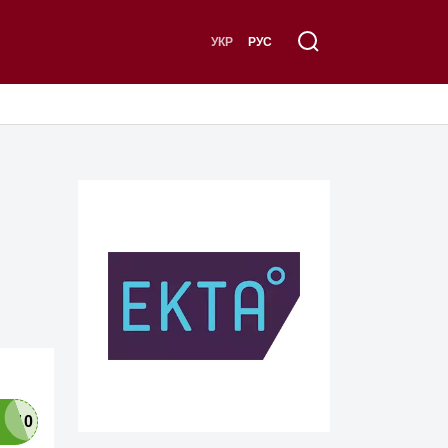
УКР
РУС