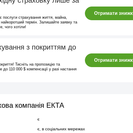
ідну страховку лише за
Отримати знижк
є послуги страхування життя, майна,
 у найкоротший термін. Залишайте заявку та
е, чого хотіли!
ування з покриттям до
Отримати знижк
криття! Тисніть на пропозицію та
 до 110 000 $ компенсації у разі настання
хова компанія ЕКТА
є
є, в соціальних мережах