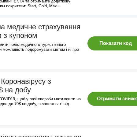
компанії ЕКТА та отримайте додаткову
им покриттям: Start, Gold, Max+.
на медичне страхування
в з купоном
Показати код
мити поліс медичного туристичного
 можливість подорожувати світом і ні про
 Коронавірусу з
$ на добу
Отримати знижк
OVID19, щоб у разі хвороби мати кошти на
адає до 70$ на добу, в залежності від