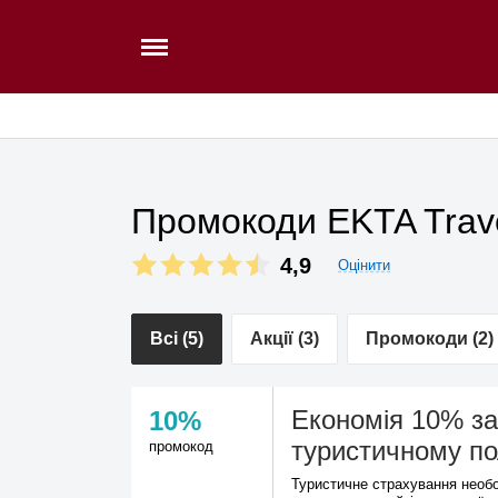
Промокоди EKTA Trave
4,9
Оцінити
Всі (5)
Акції (3)
Промокоди (2)
Економія 10% з
10%
туристичному по
промокод
Туристичне страхування необо