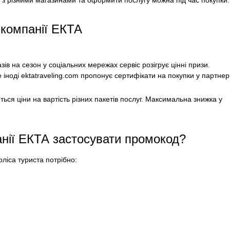
є з різними магазинами та оформити послугу можна під час покупки.
й компанії ЕКТА
зів на сезон у соціальних мережах сервіс розігрує цінні призи.
іноді ektatraveling.com пропонує сертифікати на покупки у партнері
ться ціни на вартість різних пакетів послуг. Максимальна знижка у
анії ЕКТА застосувати промокод?
ліса туриста потрібно: