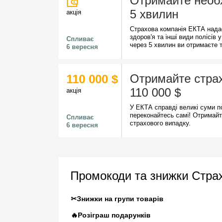
Отримайте необх
5 хвилин
акція
Страхова компанія ЕКТА нада
здоров'я та інші види полісів
Спливає
через 5 хвилин ви отримаєте т
6 вересня
Отримайте страх
110 000 $
110 000 $
акція
У ЕКТА справді великі суми по
переконайтесь самі! Отримайте
Спливає
страхового випадку.
6 вересня
Промокоди та знижки Стра
✂Знижки на групи товарів
🔥Розіграш подарунків