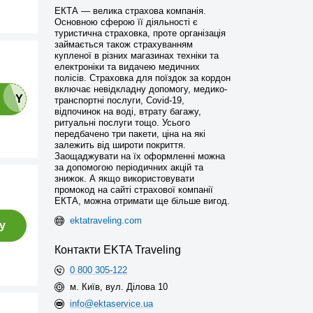
ЕКТА — велика страхова компанія.
Основною сферою її діяльності є
туристична страховка, проте організація
займається також страхуванням
купленої в різних магазинах техніки та
електроніки та видачею медичних
полісів. Страховка для поїздок за кордон
включає невідкладну допомогу, медико-
транспортні послуги, Covid-19,
відпочинок на воді, втрату багажу,
ритуальні послуги тощо. Усього
передбачено три пакети, ціна на які
залежить від широти покриття.
Заощаджувати на їх оформленні можна
за допомогою періодичних акцій та
знижок. А якщо використовувати
промокод на сайті страхової компанії
ЕКТА, можна отримати ще більше вигод.
ektatraveling.com
у
Контакти EKTA Traveling
0 800 305-122
м. Київ, вул. Ділова 10
info@ektaservice.ua