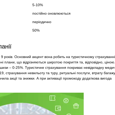
5-10%
постійно оновлюються
періодично
50%
анії
9 років. Основний акцент вона робить на туристичному страхуванні
фні плани, що відрізняються широтою покриття та, відповідно, ціною
ншизи – 0-25%. Туристичне страхування покриває невідкладну меди
9, страхування невильоту та туру, ритуальні послуги, втрату багажу
ила акції та знижки. А при активації промокоду додаткова вигода