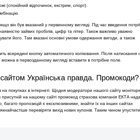
жі (спокійний відпочинок, екстрим, спорт).
мбінацію.
що він був вказаний у первинному вигляді. Під час введення потрі
 наявністю зайвих пробілів, цифр та літер. Також важливо уважно
увати його. Там вказані основні умови одержання вигоди, а також
ить всередині кнопку автоматичного копіювання. Після натискання 
 її можна в первозданному вигляді вставити в потрібне поле.
 сайтом Українська правда. Промокоди?
 на покупках в інтернеті. Щодня модератори нашого сайту монітор
н присутній на нашому сайті промокод страхова компанія ЕКТА над
о, багато пропозицій є ексклюзивними, знайти їх на інших сайтах
найчастіше перевіряти вихід нових купонів. Таким чином упустити