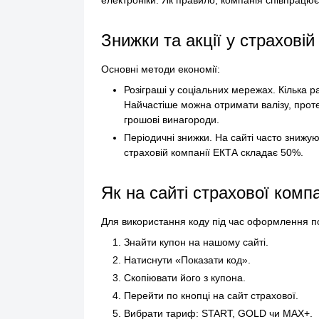
електроніки. Як правило, компанія співпрацю
Знижки та акції у страхові
Основні методи економії:
Розіграші у соціальних мережах. Кілька ра
Найчастіше можна отримати валізу, проте 
грошові винагороди.
Періодичні знижки. На сайті часто знижую
страховій компанії ЕКТА складає 50%.
Як на сайті страхової комп
Для використання коду під час оформлення по
Знайти купон на нашому сайті.
Натиснути «Показати код».
Скопіювати його з купона.
Перейти по кнопці на сайт страхової.
Вибрати тариф: START, GOLD чи MAX+.