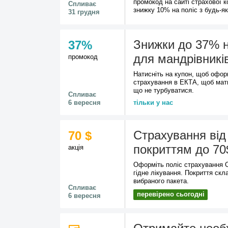
промокод на сайті страхової 
Спливає
знижку 10% на поліс з будь-як
31 грудня
Знижки до 37% 
37%
для мандрівникі
промокод
Натисніть на купон, щоб офор
страхування в ЕКТА, щоб мати
що не турбуватися.
Спливає
6 вересня
тільки у нас
Страхування від
70 $
покриттям до 70
акція
Оформіть поліс страхування C
гідне лікування. Покриття скл
вибраного пакета.
Спливає
перевірено сьогодні
6 вересня