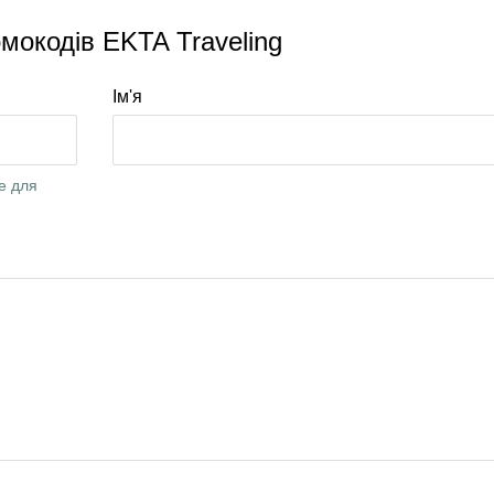
мокодів EKTA Traveling
Ім'я
е для