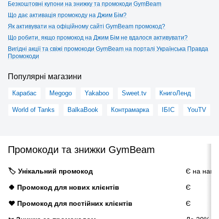
Безкоштовні купони на знижку та промокоди GymBeam
Що дає активація промокоду на Джим Бім?
Як активувати на офіційному сайті GymBeam промокод?
Що робити, якщо промокод на Джим Бім не вдалося активувати?
Вигідні акції та свіжі промокоди GymBeam на порталі Українська Правда
Промокоди
Популярні магазини
Карабас
Megogo
Yakaboo
Sweet.tv
КнигоЛенд
World of Tanks
BalkaBook
Контрамарка
ІБІС
YouTV
Промокоди та знижки GymBeam
🏷️ Унікальний промокод
Є на нашо
🍀 Промокод для нових клієнтів
Є
❤️ Промокод для постійних клієнтів
Є