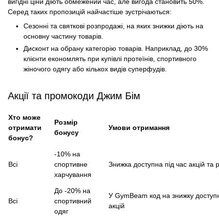
вигідні ціни діють обмежений час, але вигода становить 50%.
Серед таких пропозицій найчастіше зустрічаються:
Сезонні та святкові розпродажі, на яких знижки діють на
основну частину товарів.
Дисконт на обрану категорію товарів. Наприклад, до 30%
клієнти економлять при купівлі протеїнів, спортивного
жіночого одягу або кількох видів суперфудів.
Акції та промокоди Джим Бім
Хто може
Розмір
отримати
Умови отримання
бонусу
бонус?
-10% на
Всі
спортивне
Знижка доступна під час акцій та 
харчування
До -20% на
У GymBeam код на знижку доступн
Всі
спортивний
акцій
одяг