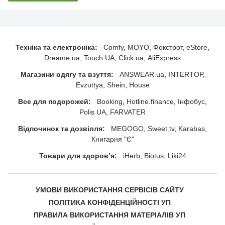
Техніка та електроніка:
Comfy
MOYO
Фокстрот
eStore
Dreame.ua
Touch UA
Click.ua
AliExpress
Магазини одягу та взуття:
ANSWEAR.ua
INTERTOP
Evzuttya
Shein
House
Все для подорожей:
Booking
Hotline.finance
Інфобус
Polis UA
FARVATER
Відпочинок та дозвілля:
MEGOGO
Sweet.tv
Karabas
Книгарня "Є"
Товари для здоровʼя:
iHerb
Biotus
Liki24
УМОВИ ВИКОРИСТАННЯ СЕРВІСІВ САЙТУ
ПОЛІТИКА КОНФІДЕНЦІЙНОСТІ УП
ПРАВИЛА ВИКОРИСТАННЯ МАТЕРІАЛІВ УП