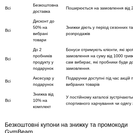
Безкоштовна
Всі
Поширюється на замовлення від 
доставка
Дисконт до
50% на
Знижки діють у період сезонних та
Всі
вибрані
розпродажів
товари
До 2
Бонуси отримують клієнти, які зр
пробників
замовлення на суму від 1000 грив
Всі
продукту у
сам вибирає, які пробники буде д
подарунок
замовлення.
Аксесуар у
Подарунки доступні під час акцій п
Всі
подарунок
вибраних товарів
Знижка від
У постійному каталозі зустрічают
Всі
10% на
спортивного харчування чи одягу 
комплект
Безкоштовні купони на знижку та промокоди
GymBeam