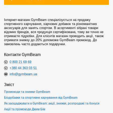
Інтернет-магазин GymBeam спеціалізується на продажу
спортивного харчування, харчових добавок та різноманітних
аксесуарів для занять спортом. В асортименті зібрані товари
відомих брендів, вся продукція сертифікована, тому ви точно не
отримаєте підробки. Для клієнтів магазин проводить акції, також
отримати знижку до 20% допоможе GymBeam промокод. До
замовлень часто додаються подарунки.
Контакти GymBeam
0 800 21 69 69
+380 44 363 03 51
info@gymbeam.ua
Зміст
Промокоди та знижки GymBeam
Біодобавки та спортивне харчування від GymBeam
Як заощаджувати в GymBeam: акції, знижки, розпродажі та бонуси
Акції та промокоди Джим Бім