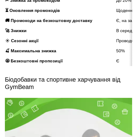
✂ Знижка за промокодом
До 20%
⏳ Оновлення промокодів
Щоденно
🚚 Промокоди на безкоштовну доставку
Є, на зам
🚀 Знижки
В середн
☀️ Сезонні акції
Проводять
🍒 Максимальна знижка
50%
🤩 Безкоштовні пропозиції
Є
Біодобавки та спортивне харчування від
GymBeam