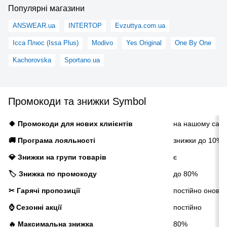
Популярні магазини
ANSWEAR.ua
INTERTOP
Evzuttya.com.ua
Ісса Плюс (Issa Plus)
Modivo
Yes Original
One By One
Kachorovska
Sportano.ua
Промокоди та знижки Symbol
🍀 Промокоди для нових клиієнтів
на нашому сайт
🚚 Програма лояльності
знижки до 10% п
💎 Знижки на групи товарів
є
🏷️ Знижка по промокоду
до 80%
✂ Гарячі пропозиції
постійно оновл
⌚ Сезонні акції
постійно
🔥 Максимальна знижка
80%