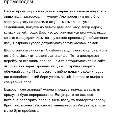
промокодом
Багато пропозицій з вигодою в інтернет-магазині активуються
лише після застосування купону. Але перед тим потрібно
звернути увагу на правила акції — мінімальна сума
замовлення, покупка до певної дати або часу, вибір одразу
кількох речей, тощо. Важливо дотримуватися цих умов, якщо
хочете заощадити. Крім того, у кожної пропозиції є обмеження
часу. Потрібно суворо дотримуватися тимчасових рамок.
Щоб отримати знижку в «Симбол» за допомогою купона, його
потрібно відкрити та скопіювати шифр. Потім доведеться
перейти за вказаним посиланням та авторизуватися на сайті,
якщо ви вже зареєстровані. Якщо ні, потрібно створити
обліковий запис. Після цього потрібно додати в кошик товар,
що сподобався, який бере участь в акції, і вставити шифр в
спеціальне поле.
Відразу після активації купона спрацює знижка, а вартість
продукції буде перераховано. Якщо цього не сталося,
потрібно перевірити правильність вводу та повторити спробу.
Крім того, можна зв'язатися з менеджером і з'ясувати, в чому
може бути проблема.