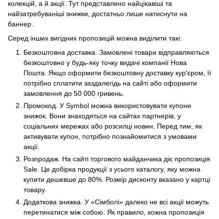
колекцій, а й акції. Тут представлено найцікавіші та
найзатребуваніші знижки, достатньо лише натиснути на
баннер.
Серед інших вигідних пропозицій можна виділити такі:
Безкоштовна доставка. Замовлені товари відправляються
безкоштовно у будь-яку точку видачі компанії Нова
Пошта. Якщо оформити безкоштовну доставку кур'єром, її
потрібно сплатити заздалегідь на сайті або оформити
замовлення до 50 000 гривень.
Промокод. У Symbol можна використовувати купони
знижок. Вони знаходяться на сайтах партнерів, у
соціальних мережах або розсилці новин. Перед тим, як
активувати купон, потрібно познайомитися з умовами
акції.
Розпродаж. На сайті торгового майданчика діє пропозиція
Sale. Це добірка продукції з усього каталогу, яку можна
купити дешевше до 80%. Розмір дисконту вказано у картці
товару.
Додаткова знижка. У «Сімболі» далеко не всі акції можуть
перетинатися між собою. Як правило, кожна пропозиція