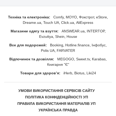
Техніка та електроніка:
Comfy
MOYO
Фокстрот
eStore
Dreame.ua
Touch UA
Click.ua
AliExpress
Магазини одягу та взуття:
ANSWEAR.ua
INTERTOP
Evzuttya
Shein
House
Все для подорожей:
Booking
Hotline.finance
Інфобус
Polis UA
FARVATER
Відпочинок та дозвілля:
MEGOGO
Sweet.tv
Karabas
Книгарня "Є"
Товари для здоровʼя:
iHerb
Biotus
Liki24
УМОВИ ВИКОРИСТАННЯ СЕРВІСІВ САЙТУ
ПОЛІТИКА КОНФІДЕНЦІЙНОСТІ УП
ПРАВИЛА ВИКОРИСТАННЯ МАТЕРІАЛІВ УП
УКРАЇНСЬКА ПРАВДА