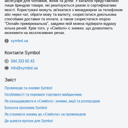
аксесуари для чоловіків, жінок та дітей. У каталозі представлено
лише брендові товари, які реалізуються разом із сертифікатами
якості. Користувачі можуть зв'язатися з менеджером за телефоном
або через чат, обрати мову та валюту, скористатися декількома
способами доставки та оплати, а також скористатися опцією
"Онлайн примірювальна", завдяки якій можна підбирати відразу
кілька речей. Крім того, у «Сімболі» є знижки, що дозволяють
економити на ексклюзивних речах.
symbol.ua
Контакти Symbol
044 333 65 43
info@symbol.ua
Зміст
Промокоди та знижки Symbol
Особливості та переваги торгового майданчика
Як заощаджувати в «Симбол»: знижки, акції та розпродажі
Бонусна програма Symbol
Як отримати знижку до «Сімболу» за промокодом
Де шукати купони для Symbol