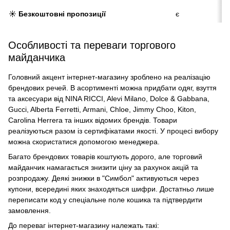
☀️ Безкоштовні пропозиції
є
Особливості та переваги торгового
майданчика
Головний акцент інтернет-магазину зроблено на реалізацію
брендових речей. В асортименті можна придбати одяг, взуття
та аксесуари від NINA RICCI, Alevi Milano, Dolce & Gabbana,
Gucci, Alberta Ferretti, Armani, Chloe, Jimmy Choo, Kiton,
Carolina Herrera та інших відомих брендів. Товари
реалізуються разом із сертифікатами якості. У процесі вибору
можна скористатися допомогою менеджера.
Багато брендових товарів коштують дорого, але торговий
майданчик намагається знизити ціну за рахунок акцій та
розпродажу. Деякі знижки в "Симбол" активуються через
купони, всередині яких знаходяться шифри. Достатньо лише
переписати код у спеціальне поле кошика та підтвердити
замовлення.
До переваг інтернет-магазину належать такі: