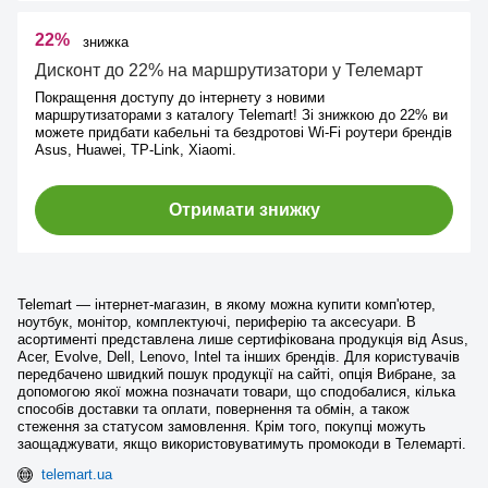
22%
знижка
Дисконт до 22% на маршрутизатори у Телемарт
Покращення доступу до інтернету з новими
маршрутизаторами з каталогу Telemart! Зі знижкою до 22% ви
можете придбати кабельні та бездротові Wi-Fi роутери брендів
Asus, Huawei, TP-Link, Xiaomi.
Отримати знижку
Telemart — інтернет-магазин, в якому можна купити комп'ютер,
ноутбук, монітор, комплектуючі, периферію та аксесуари. В
асортименті представлена лише сертифікована продукція від Asus,
Acer, Evolve, Dell, Lenovo, Intel та інших брендів. Для користувачів
передбачено швидкий пошук продукції на сайті, опція Вибране, за
допомогою якої можна позначати товари, що сподобалися, кілька
способів доставки та оплати, повернення та обмін, а також
стеження за статусом замовлення. Крім того, покупці можуть
заощаджувати, якщо використовуватимуть промокоди в Телемарті.
telemart.ua