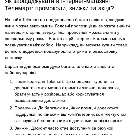
Як заощаджувати в інтернет-магазині
Телемарт: промокоди, знижки та акції?
На сайті Telemart.ua представлено багато варіантів, завдяки
яким можна зекономити. Головні пропозиції ви зможете знайти
на першій сторінці зверху. Інші пропозиції можна знайти у
спеціальному розділі. Багато акцій інтернет-магазина можуть
поєднуватися між собою. Наприклад, ви можете купити товар,
до якого додається подарунок, та отримати безкоштовну
доставку.
Варіантів для економії дуже багато, але варто виділити
найпопулярніші:
Промокоди для Telemart. Це спеціальні купони, за
допомогою яких можна отримати знижки, подарунки,
брати участь у розіграшах або користуватися
безкоштовною доставкою.
Подарунки. До багатьох акційних позицій додаються
подарунки, починаючи від комп'ютерних комплектуючих і
закінчуючи безкоштовними підписками на різні сервіси.
Знижки. Дисконт часто стає доступним за рахунок
передоплати, напередодні свята, початку сезону