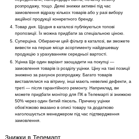
розпродажу, тощо. Деякі знижки активні під час
замовлення відразу кількох товарів або у разі вибору
акційної продукції конкретного бренду.
Товар дня. Щодня в каталозі публікуються топові
пропозиції. Їх можна придбати за спеціальною ціною.
Суперціна. Обираючи цей фільтр в каталозі, ви зможете
вивести на перше місце асортименту найдешевшу
продукцію з урахуванням середньої вартості.
Уцінка Ще один варіант заощадити на покупці —
замовлення товарів із розділу уцінки. Ціну на такі позиції
знижено за рахунок розпродажу. Багато товарів
виставлялися на вітрину, інші мають невеликі дефекти, а
треті — після гарантійного ремонту. Наприклад, ви
можете придбати монітор для ПК в Телемарті зі знижкою
50% через один битий піксель. Причину уцінки
обов'язково вказано в описі товару та додатково
наголошується менеджером під час підтвердження
замовлення.
Знижки в Телемарт