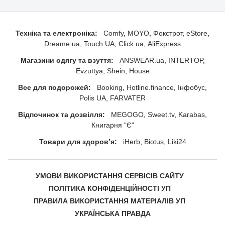
Техніка та електроніка:
Comfy
MOYO
Фокстрот
eStore
Dreame.ua
Touch UA
Click.ua
AliExpress
Магазини одягу та взуття:
ANSWEAR.ua
INTERTOP
Evzuttya
Shein
House
Все для подорожей:
Booking
Hotline.finance
Інфобус
Polis UA
FARVATER
Відпочинок та дозвілля:
MEGOGO
Sweet.tv
Karabas
Книгарня "Є"
Товари для здоровʼя:
iHerb
Biotus
Liki24
УМОВИ ВИКОРИСТАННЯ СЕРВІСІВ САЙТУ
ПОЛІТИКА КОНФІДЕНЦІЙНОСТІ УП
ПРАВИЛА ВИКОРИСТАННЯ МАТЕРІАЛІВ УП
УКРАЇНСЬКА ПРАВДА