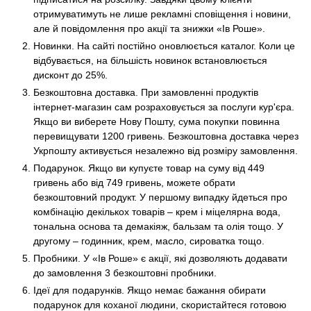
отримуватимуть не лише рекламні сповіщення і новини,
але й повідомлення про акції та знижки «Ів Роше».
Новинки. На сайті постійно оновлюється каталог. Коли це
відбувається, на більшість новинок встановлюється
дисконт до 25%.
Безкоштовна доставка. При замовленні продуктів
інтернет-магазин сам розраховується за послуги кур'єра.
Якщо ви виберете Нову Пошту, сума покупки повинна
перевищувати 1200 гривень. Безкоштовна доставка через
Укрпошту активується незалежно від розміру замовлення.
Подарунок. Якщо ви купуєте товар на суму від 449
гривень або від 749 гривень, можете обрати
безкоштовний продукт. У першому випадку йдеться про
комбінацію декількох товарів – крем і міцелярна вода,
тональна основа та демакіяж, бальзам та олія тощо. У
другому – годинник, крем, масло, сироватка тощо.
Пробники. У «Ів Роше» є акції, які дозволяють додавати
до замовлення 3 безкоштовні пробники.
Ідеї ​​для подарунків. Якщо немає бажання обирати
подарунок для коханої людини, скористайтеся готовою