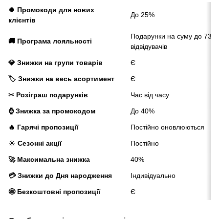
🍀 Промокоди для нових
До 25%
клієнтів
Подарунки на суму до 730 
🚚 Програма лояльності
відвідувачів
💎 Знижки на групи товарів
Є
🏷️ Знижки на весь асортимент
Є
✂ Розіграш подарунків
Час від часу
⌚ Знижка за промокодом
До 40%
🔥 Гарячі пропозиції
Постійно оновлюються
☀️ Сезонні акції
Постійно
🚀 Максимальна знижка
40%
💳 Знижки до Дня народження
Індивідуально
🤩 Безкоштовні пропозиції
Є