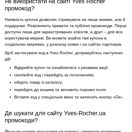
Як використати на сайті Yves Rocher
промокод?
Наявність купона дозволяє отримувати не лише знижки, але й
подарунки. Розрізняють приватні та публічні промокоди. Перші
доступні лише для зареєстрованих клієнтів, а другі – для всіх
користувачів мережі. Ви можете знайти такі купони в
соціальних мережах, у розсилці новин і на сайтах партнерів.
Щоб застосувати код в Yves Rocher, дотримуйтесь наступних
дій:
Відкрийте купон та ознайомтеся з умовами акції;
скопіюйте код і перейдіть за посиланням;
оберіть товар із каталогу;
перейдіть до кошика та заповніть порожні поля;
Вставте код у спеціальне вікно та натисніть кнопку «Ок».
Де шукати для сайту Yves-Rocher.ua
промокоди?
Якщо ви хочете заощадити на покупці, отримати подарунок