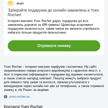
акція
Забирайте подарунки до онлайн-замовлень в Yves
Rocher!
Інтернет-магазин Yves Rocher дарує подарунки до всіх
замовлень дорожче за 499 гривень! Щомісяця асортимент
подарунків оновлюється, таким чином ви зможете спробувати
набагато більше продуктів безкоштовно.
Отримати знижку
Yves Rocher – інтернет-магазин парфумів і косметики. На сайті
запропоновано товари власного виробництва з гарантією якості, є
блог із корисною інформацією і порадами від відомих косметологів,
а також список нагород компанії. Покупці можуть вибрати продукт
для певного типу шкіри та волосся, проконсультуватися з
менеджером через онлайн-чат або за телефоном, а також отримати
знижку в «Ів Роше» за акціями.
yves-rocher.ua
Контакти Yves Rocher