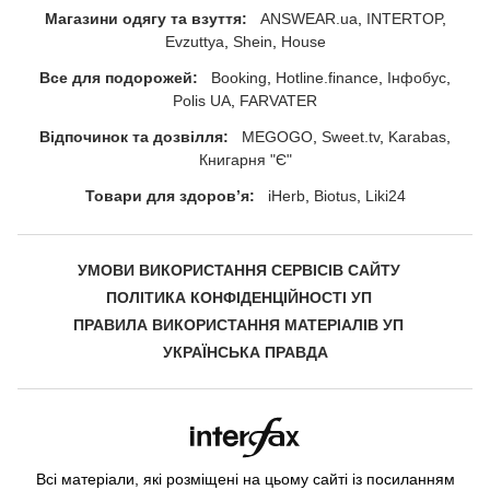
Магазини одягу та взуття:
ANSWEAR.ua
INTERTOP
Evzuttya
Shein
House
Все для подорожей:
Booking
Hotline.finance
Інфобус
Polis UA
FARVATER
Відпочинок та дозвілля:
MEGOGO
Sweet.tv
Karabas
Книгарня "Є"
Товари для здоровʼя:
iHerb
Biotus
Liki24
УМОВИ ВИКОРИСТАННЯ СЕРВІСІВ САЙТУ
ПОЛІТИКА КОНФІДЕНЦІЙНОСТІ УП
ПРАВИЛА ВИКОРИСТАННЯ МАТЕРІАЛІВ УП
УКРАЇНСЬКА ПРАВДА
Всі матеріали, які розміщені на цьому сайті із посиланням