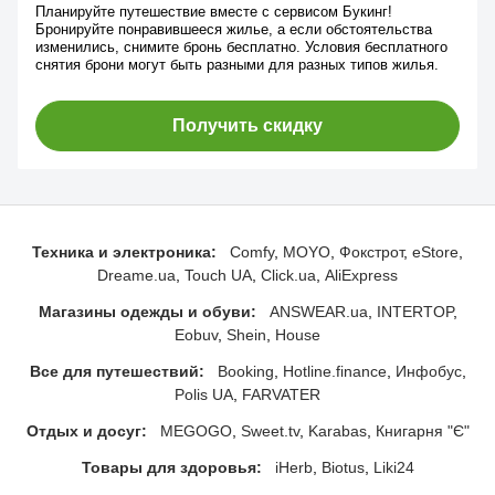
Планируйте путешествие вместе с сервисом Букинг!
Бронируйте понравившееся жилье, а если обстоятельства
изменились, снимите бронь бесплатно. Условия бесплатного
снятия брони могут быть разными для разных типов жилья.
Получить скидку
Техника и электроника:
Comfy
MOYO
Фокстрот
eStore
Dreame.ua
Touch UA
Click.ua
AliExpress
Магазины одежды и обуви:
ANSWEAR.ua
INTERTOP
Eobuv
Shein
House
Все для путешествий:
Booking
Hotline.finance
Инфобус
Polis UA
FARVATER
Отдых и досуг:
MEGOGO
Sweet.tv
Karabas
Книгарня "Є"
Товары для здоровья:
iHerb
Biotus
Liki24