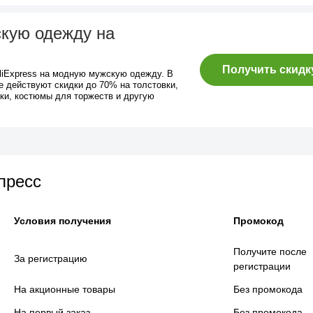
скую одежду на
Получить скидк
liExpress на модную мужскую одежду. В
е действуют скидки до 70% на толстовки,
тки, костюмы для торжеств и другую
пресс
Условия получения
Промокод
Получите после
За регистрацию
регистрации
На акционные товары
Без промокода
На первый заказ
Без промокода