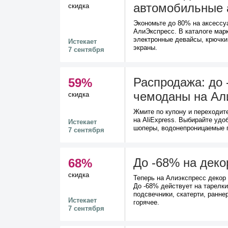
автомобильные 
скидка
Экономьте до 80% на аксессу
АлиЭкспресс. В каталоге мар
электронные девайсы, крючки
Истекает
экраны.
7 сентября
Распродажа: до 
59%
чемоданы на Ал
скидка
Жмите по купону и переходит
на AliExpress. Выбирайте удо
Истекает
шоперы, водонепроницаемые п
7 сентября
До -68% на деко
68%
скидка
Теперь на Алиэкспресс декор
До -68% действует на тарелки
подсвечники, скатерти, ранне
Истекает
горячее.
7 сентября