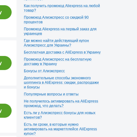
Как получить промокод Aliexpress на любой
товар?
у
Промокод Алиэкспресс со скидкой 90
процентов
Промокод Aliexpress на первый заказ для
украинцев
Где можно найти действующий купон
Алиэкспресс для Украины?
Бесплатная доставка с AliExpress в Украину
Промокод Алиэкспресс на бесплатную
у
доставку в Украину
Бонусы от Алиэкспресс
Дополнительные способы экономного
шоппинга в AliExpress: скидки, распродажи
и бонусы
Популярные вопросы и ответы
Не получилось активировать на AliExpress
промокод, что делать?
у
Есть ли у Алиэкспресс бонусы для новых
клиентов?
Есть ли сроки, в которые нужно
активировать на маркетплейсе AliExpress
купон?