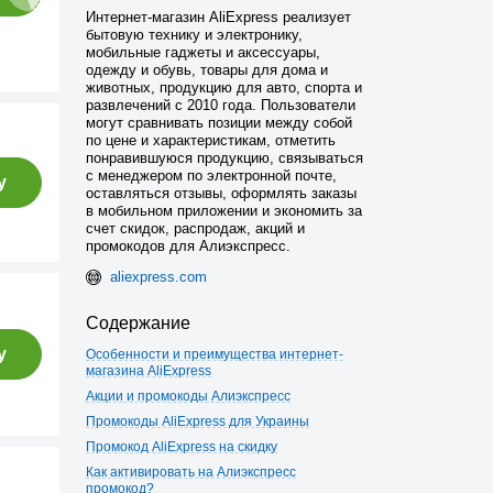
Интернет-магазин AliExpress реализует
бытовую технику и электронику,
мобильные гаджеты и аксессуары,
одежду и обувь, товары для дома и
животных, продукцию для авто, спорта и
развлечений с 2010 года. Пользователи
могут сравнивать позиции между собой
по цене и характеристикам, отметить
понравившуюся продукцию, связываться
с менеджером по электронной почте,
у
оставляться отзывы, оформлять заказы
в мобильном приложении и экономить за
счет скидок, распродаж, акций и
промокодов для Алиэкспресс.
aliexpress.com
Содержание
у
Особенности и преимущества интернет-
магазина AliExpress
Акции и промокоды Алиэкспресс
Промокоды AliExpress для Украины
Промокод AliExpress на скидку
Как активировать на Алиэкспресс
промокод?