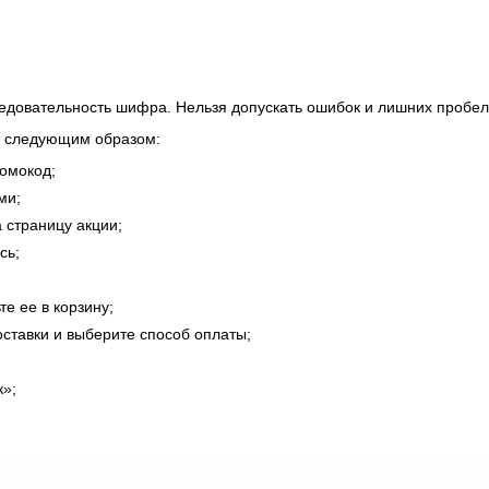
довательность шифра. Нельзя допускать ошибок и лишних пробел
т следующим образом:
омокод;
ми;
 страницу акции;
сь;
е ее в корзину;
оставки и выберите способ оплаты;
к»;