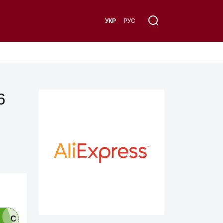
УКР
РУС
6