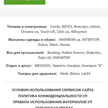
Техника и электроника:
Comfy
MOYO
Фокстрот
eStore
Dreame.ua
Touch UA
Click.ua
AliExpress
Магазины одежды и обуви:
ANSWEAR.ua
INTERTOP
Eobuv
Shein
House
Все для путешествий:
Booking
Hotline.finance
Инфобус
Polis UA
FARVATER
Отдых и досуг:
MEGOGO
Sweet.tv
Karabas
Книгарня "Є"
Товары для здоровья:
iHerb
Biotus
Liki24
УСЛОВИЯ ИСПОЛЬЗОВАНИЯ СЕРВИСОВ САЙТА
ПОЛИТИКА КОНФИДЕНЦИАЛЬНОСТИ УП
ПРАВИЛА ИСПОЛЬЗОВАНИЯ МАТЕРИАЛОВ УП