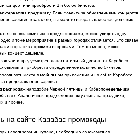
й концерт или приобрести 2 и более билетов.
альтернатива предзаказу. Если следить за обновлениями концерто
вления события в каталоге, вы можете выбрать наиболее дешевые
мательно ознакомиться с предложениями, можно увидеть одну
одно и тоже мероприятие в разных городах отличается. Это связа
 так и с организаторскими вопросами. Тем не менее, можно
ный концерт дешевле.
азов часто предусмотрен дополнительный дисконт от Карабаса
условиями и приобрести определенное количество билетов.
и оплачивать места в мобильном приложении и на сайте Карабаса,
за предоставление сервиса.
од распродаж наподобие Черной пятницы и Киберпонедельника
событиях. Аналогичные предложения актуальны на праздники,
х и прочее.
ть на сайте Карабас промокоды
 при использовании купона, необходимо ознакомиться