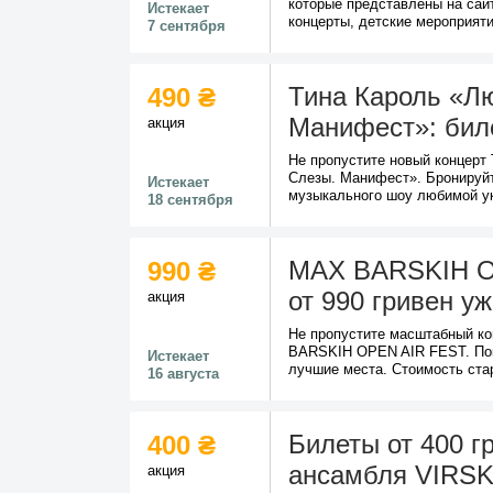
которые представлены на сай
Истекает
концерты, детские мероприят
7 сентября
Тина Кароль «Л
490 ₴
Манифест»: биле
акция
Не пропустите новый концерт
Слезы. Манифест». Бронируйт
Истекает
музыкального шоу любимой ук
18 сентября
MAX BARSKIH O
990 ₴
от 990 гривен у
акция
Не пропустите масштабный к
BARSKIH OPEN AIR FEST. Поку
Истекает
лучшие места. Стоимость стар
16 августа
Билеты от 400 г
400 ₴
ансамбля VIRSK
акция