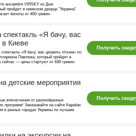
рте ансамбля VIRSKY ко Дню
ый пройдет в киевском дворце "Украина".
гает билеты от 400 гривен.
 спектакль «Я бачу, вас
 в Киеве
Получить скидк
спектакль «Я бачу, вас цікавить пітьма» по
ллариона Павлюка, который пройдет в
а сейчас — цены стартуют от 690 гривен.
на детские мероприятия
Получить скидк
ые впечатления от разнообразных
их программ! Заказывайте на сайте Карабас
ия в разных городах Украины по лучшим
кидки на экскурсии на