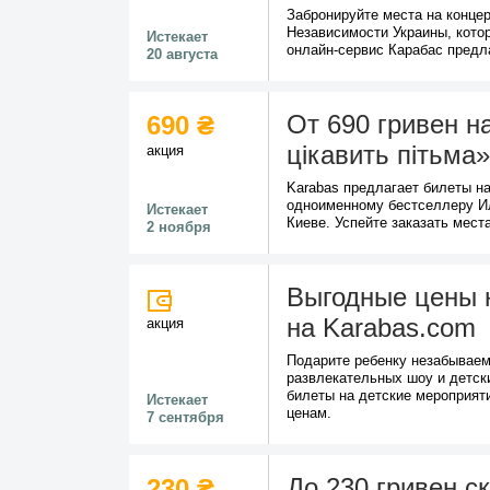
Забронируйте места на конце
Независимости Украины, котор
Истекает
онлайн-сервис Карабас предла
20 августа
От 690 гривен на
690 ₴
цікавить пітьма»
акция
Karabas предлагает билеты на 
одноименному бестселлеру И
Истекает
Киеве. Успейте заказать мест
2 ноября
Выгодные цены 
на Karabas.com
акция
Подарите ребенку незабываем
развлекательных шоу и детск
билеты на детские мероприят
Истекает
ценам.
7 сентября
До 230 гривен с
230 ₴