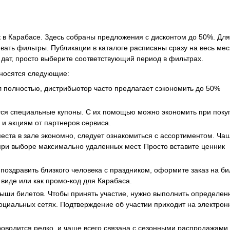
 в Карабасе. Здесь собраны предложения с дисконтом до 50%. Для
вать фильтры. Публикации в каталоге расписаны сразу на весь мес
дат, просто выберите соответствующий период в фильтрах.
носятся следующие:
ал полностью, дистрибьютор часто предлагает сэкономить до 50%
тся специальные купоны. С их помощью можно экономить при поку
 и акциям от партнеров сервиса.
еста в зале экономно, следует ознакомиться с ассортиментом. Ча
ри выборе максимально удаленных мест. Просто вставите ценник
 поздравить близкого человека с праздником, оформите заказ на би
 виде или как промо-код для Карабаса.
рыши билетов. Чтобы принять участие, нужно выполнить определе
 социальных сетях. Подтверждение об участии приходит на электро
роводится редко, и чаще всего связана с сезонными распродажами.