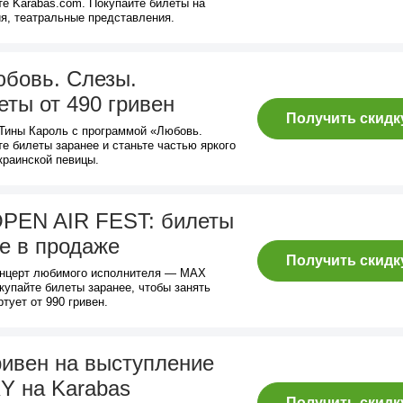
те Karabas.com. Покупайте билеты на
ия, театральные представления.
юбовь. Слезы.
ты от 490 гривен
Получить скидк
 Тины Кароль с программой «Любовь.
е билеты заранее и станьте частью яркого
раинской певицы.
PEN AIR FEST: билеты
же в продаже
Получить скидк
онцерт любимого исполнителя — MAX
пайте билеты заранее, чтобы занять
тует от 990 гривен.
ривен на выступление
Y на Karabas
Получить скидк