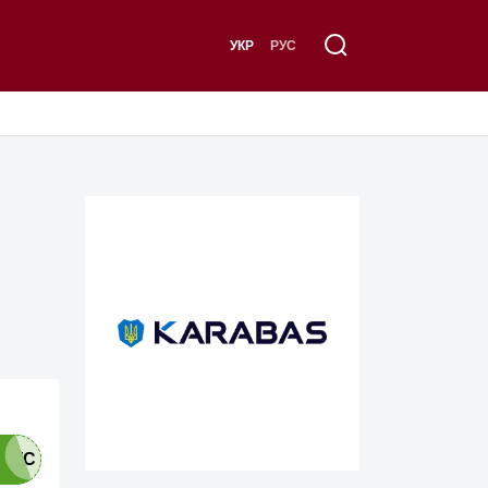
УКР
РУС