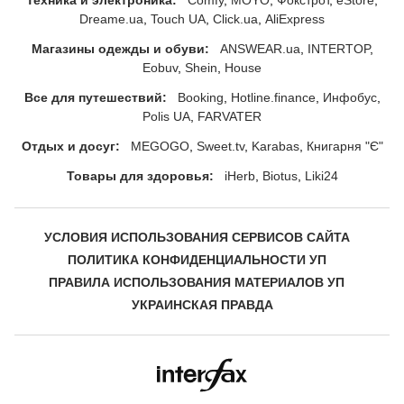
Техника и электроника:
Comfy
MOYO
Фокстрот
eStore
Dreame.ua
Touch UA
Click.ua
AliExpress
Магазины одежды и обуви:
ANSWEAR.ua
INTERTOP
Eobuv
Shein
House
Все для путешествий:
Booking
Hotline.finance
Инфобус
Polis UA
FARVATER
Отдых и досуг:
MEGOGO
Sweet.tv
Karabas
Книгарня "Є"
Товары для здоровья:
iHerb
Biotus
Liki24
УСЛОВИЯ ИСПОЛЬЗОВАНИЯ СЕРВИСОВ САЙТА
ПОЛИТИКА КОНФИДЕНЦИАЛЬНОСТИ УП
ПРАВИЛА ИСПОЛЬЗОВАНИЯ МАТЕРИАЛОВ УП
УКРАИНСКАЯ ПРАВДА