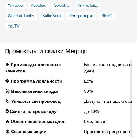
Yakaboo
Карабас
Sweet.tv
КнигоЛенд
World of Tanks
BalkaBook
Контрамарка
ИБИС
YouTV
Промокоды и скидки Megogo
🍀 Промокоды для новых
Бесплатная подписка на 
клиентов
дней
💎 Программа лояльности
Есть
🚀 Максимальная скидка
90%
🏷️ Уникальный промокод
Доступен на нашем сайте
⌚ Скидка по промокоду
до 40%
🔥 Обновление промокодов
Ежедневно
☀️ Сезонные акции
Проводятся регулярно