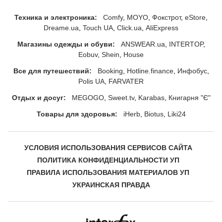
Техника и электроника:
Comfy
MOYO
Фокстрот
eStore
Dreame.ua
Touch UA
Click.ua
AliExpress
Магазины одежды и обуви:
ANSWEAR.ua
INTERTOP
Eobuv
Shein
House
Все для путешествий:
Booking
Hotline.finance
Инфобус
Polis UA
FARVATER
Отдых и досуг:
MEGOGO
Sweet.tv
Karabas
Книгарня "Є"
Товары для здоровья:
iHerb
Biotus
Liki24
УСЛОВИЯ ИСПОЛЬЗОВАНИЯ СЕРВИСОВ САЙТА
ПОЛИТИКА КОНФИДЕНЦИАЛЬНОСТИ УП
ПРАВИЛА ИСПОЛЬЗОВАНИЯ МАТЕРИАЛОВ УП
УКРАИНСКАЯ ПРАВДА