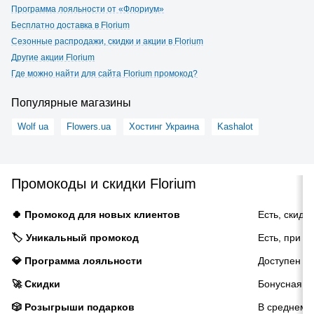
Программа лояльности от «Флориум»
Бесплатно доставка в Florium
Сезонные распродажи, скидки и акции в Florium
Другие акции Florium
Где можно найти для сайта Florium промокод?
Популярные магазины
Wolf ua
Flowers.ua
Хостинг Украина
Kashalot
Промокоды и скидки Florium
🍀 Промокод для новых клиентов
Есть, скидк
🏷️ Уникальный промокод
Есть, при з
💎 Программа лояльности
Доступен н
🚀 Скидки
Бонусная п
🎲 Розыгрыши подарков
В среднем 