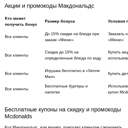
Акции и промокоды Макдональдс
Кто может
Размер бонуса
Условия 
получить бонус
До 15% скидки на блюда при
Заказать 
Все клиенты
заказе «Меню»
«Меню»
Скидка до 15% на
Купить ак
Все клиенты
определенные блюда по коду
использов
Игрушка бесплатно в «Хеппи
Все клиенты
Купить де
Мил»
Бесплатные бургеры и
Использов
Все клиенты
напитки
купон Mcd
Бесплатные купоны на скидку и промокоды
Mcdonalds
Код Макдональдс, или ваучер, помогает клиентам сэкономить