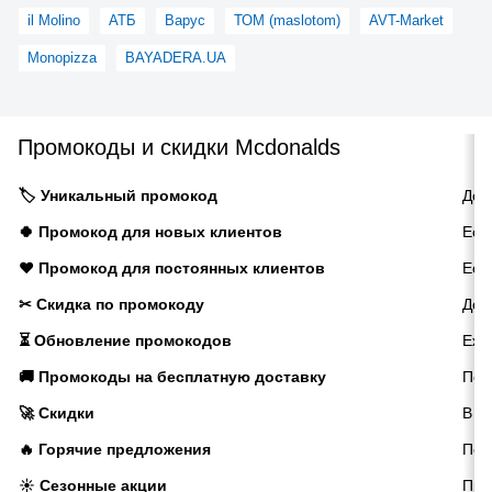
il Molino
АТБ
Варус
ТОМ (maslotom)
AVT-Market
Monopizza
BAYADERA.UA
Промокоды и скидки Mcdonalds
🏷️ Уникальный промокод
Дос
🍀 Промокод для новых клиентов
Ест
❤️ Промокод для постоянных клиентов
Ест
✂ Скидка по промокоду
До 
⏳ Обновление промокодов
Еже
🚚 Промокоды на бесплатную доставку
Пер
🚀 Скидки
В с
🔥 Горячие предложения
Пос
☀️ Сезонные акции
Про